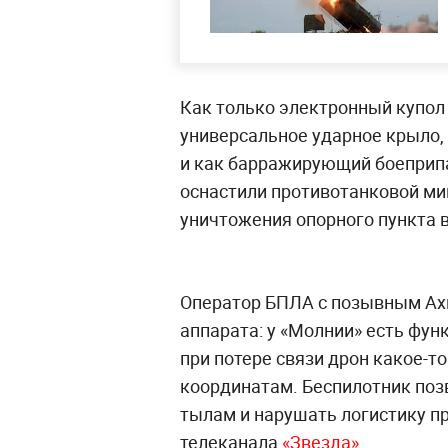
Как только электронный купол 
универсальное ударное крыло, 
и как барражирующий боеприпа
оснастили противотанковой мин
уничтожения опорного пункта в
Оператор БПЛА с позывным Ах
аппарата: у «Молнии» есть фун
при потере связи дрон какое-т
координатам. Беспилотник поз
тылам и нарушать логистику п
телеканала
«Звезда»
.