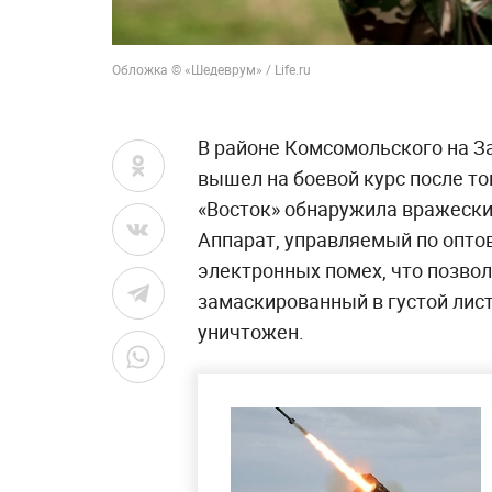
Обложка © «Шедеврум» / Life.ru
В районе Комсомольского на 
вышел на боевой курс после то
«Восток» обнаружила вражески
Аппарат, управляемый по оптов
электронных помех, что позво
замаскированный в густой лис
уничтожен.