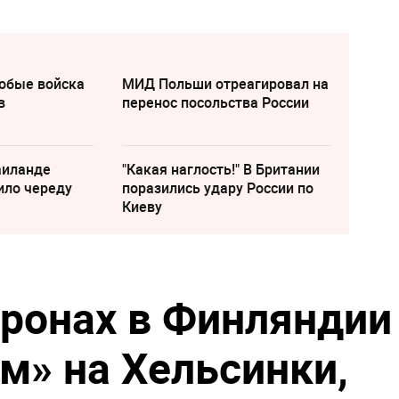
собые войска
МИД Польши отреагировал на
в
перенос посольства России
аиланде
"Какая наглость!" В Британии
ило череду
поразились удару России по
Киеву
дронах в Финляндии
м» на Хельсинки,