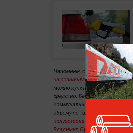
Напомним,
с 31 мая на террит
на розничную реализацию бенз
можно купить из расчёта не бол
средство. Бензин АИ-95 в прио
коммунальному и социальному т
объёму по талонам. Власти допу
полуострове может нормализова
Владимир Путин держит на кон