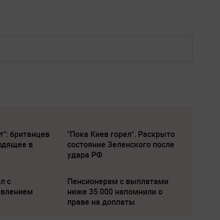
т": британцев
"Пока Киев горел". Раскрыто
одящее в
состояние Зеленского после
удара РФ
л с
Пенсионерам с выплатами
явлением
ниже 35 000 напомнили о
праве на доплаты