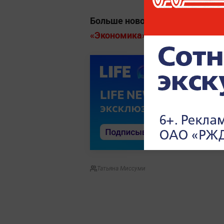
Больше новостей о финансах, р
«Экономика» на Life.ru.
Татьяна Миссуми