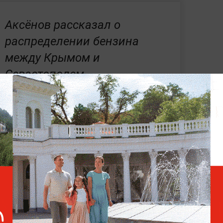
Аксёнов рассказал о
распределении бензина
между Крымом и
Севастополем
ории Крыма ввели ограничения
ина марки АИ-92.
Теперь этот вид топлива
ее 20 литров на одно транспортное
ритетном порядке отпускается
ранспорту, а также без ограничений по
стили, что
ситуация с бензином на
ться в течение 30 дней.
Президент РФ
троле решение проблемы.