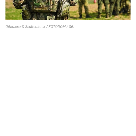
Обложка © Shutterstock / FOTODOM / SGr