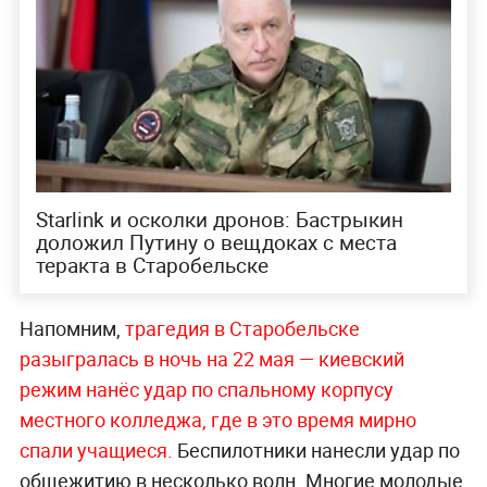
Starlink и осколки дронов: Бастрыкин
доложил Путину о вещдоках с места
теракта в Старобельске
Напомним,
трагедия в Старобельске
разыгралась в ночь на 22 мая — киевский
режим нанёс удар по спальному корпусу
местного колледжа, где в это время мирно
спали
учащиеся.
Беспилотники нанесли удар по
общежитию в несколько волн. Многие молодые