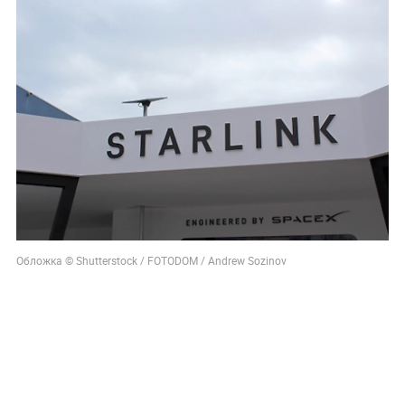
Обложка © Shutterstock / FOTODOM / Andrew Sozinov