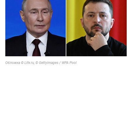
Обложка © Life.ru, © Gettyimages / WPA Pool