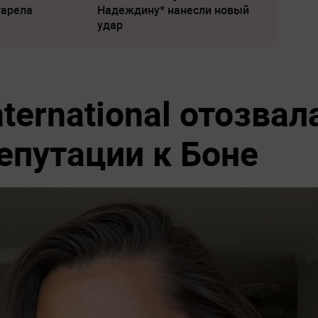
тарела
Надеждину* нанесли новый
удар
ternational отозвал
епутации к Боне