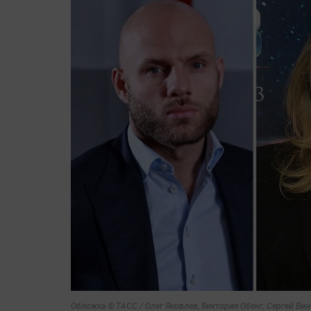
Обложка © ТАСС / Олег Яковлев, Виктория Обенг, Сергей Ви