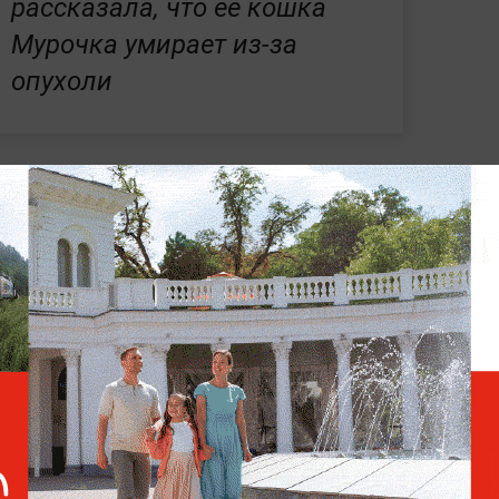
рассказала, что её кошка
Мурочка умирает из-за
опухоли
валась в центре громкого конфликта —
ведущим Владимиром Соловьёвым.
Блогерша
езиденту,
где заявила о недовольстве части
одняла темы, которые, по её мнению, не
 региональном уровне. После этого
Боню и предложил проверить её на
сирование.
Однако позже телеведущий
я перед ней.
 режиме реального времени —
читайте в
 Life.ru
.