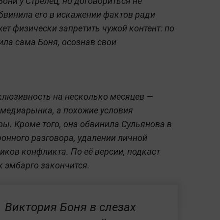
они у Стрелец, но договориться не
обвинила его в искажении фактов ради
жет физически запретить чужой контент: по
ила сама Боня, осознав свои
склюзивность на несколько месяцев —
 медиарынка, а похожие условия
ры. Кроме того, она обвинила Сульянова в
онного разговора, удалении личной
иков конфликта. По её версии, подкаст
к эмбарго закончится.
Виктория Боня в слезах