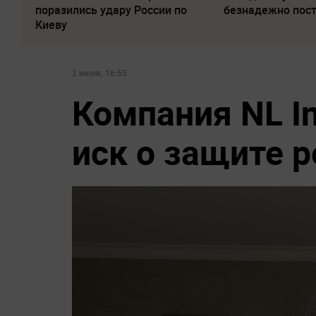
поразились удару России по
безнадежно пос
Киеву
2 июня, 16:55
Компания NL In
иск о защите р