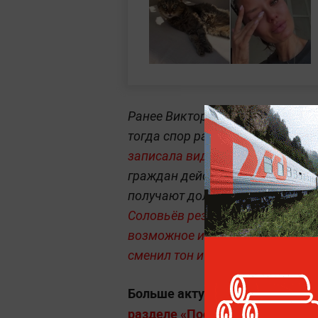
Ранее Виктория Боня уже оказы
тогда спор разгорелся с теле
записала видеообращение к пр
граждан действиями властей и п
получают должного внимания на
Соловьёв резко раскритиковал 
возможное иностранное финан
сменил тон и публично извинилс
Больше актуальных событий в
разделе «Последние новости» на