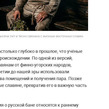
ысячи лет и тесно связана с жизнью восточных славян.
астолько глубоко в прошлое, что учёные
происхождении. По одной из версий,
вянам от финно-угорских народов,
етии до нашей эры использовали
ва помещений и получения пара. Позже
е славяне, превратив его в важную часть
 о русской бане относятся к раннему