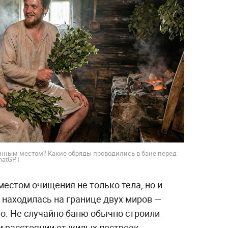
енным местом? Какие обряды проводились в бане перед
hatGPT
естом очищения не только тела, но и
 находилась на границе двух миров —
о. Не случайно баню обычно строили
м расстоянии от жилых построек.