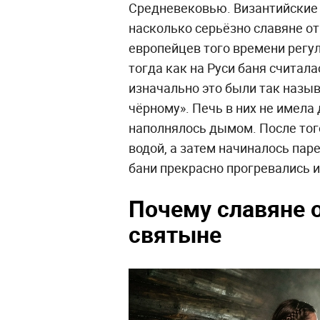
Средневековью. Византийские 
насколько серьёзно славяне от
европейцев того времени регу
тогда как на Руси баня считал
изначально это были так назыв
чёрному». Печь в них не имел
наполнялось дымом. После того
водой, а затем начиналось пар
бани прекрасно прогревались и
Почему славяне о
святыне