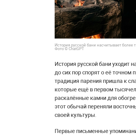
История русской бани насчитывает более т
Фото © ChatGPT
История русской бани уходит н
до сих пор спорят о её точном 
традиция парения пришла к сла
которые ещё в первом тысячел
раскалённые камни для обогре
этот обычай переняли восточны
своей культуры.
Первые письменные упоминания