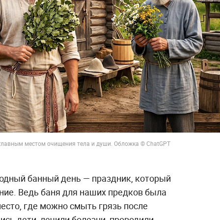
 главным местом очищения тела и души. Обложка © ChatGPT
одный банный день — праздник, который
ние. Ведь баня для наших предков была
есто, где можно смыть грязь после
сь дети, лечили болезни, проводили