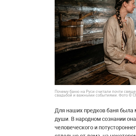
Почему баню на Руси считали почти свящ
свадьбой и важными событиями. Фото © C
Для наших предков баня была м
души. В народном сознании она
человеческого и потустороннег
отдельно от дома, на некоторо