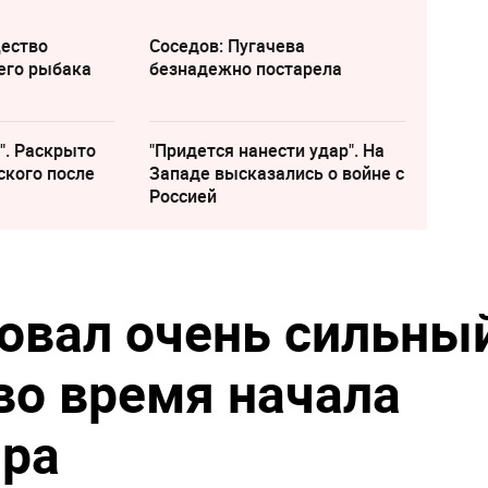
щество
Соседов: Пугачева
его рыбака
безнадежно постарела
". Раскрыто
"Придется нанести удар". На
ского после
Западе высказались о войне с
Россией
овал очень сильны
во время начала
ира