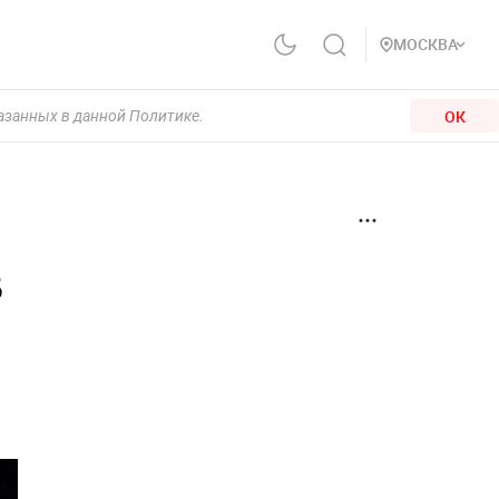
МОСКВА
ОК
казанных в данной Политике.
в