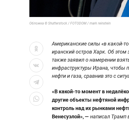
Обложка © Shutterstock / FOTODOM / mark reinstein
Американские силы «в какой-то
иранский остров Харк. Об этом
также заявил о намерении взят
инфраструктуры Ирана, чтобы 
нефти и газа, сравнив это с ситу
«В какой-то момент в недалёк
другие объекты нефтяной инф
контроль над их рынками нефти 
Венесуэлой», —
написал Трамп в 