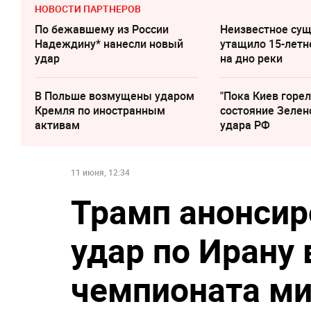
НОВОСТИ ПАРТНЕРОВ
По бежавшему из России
Неизвестное су
Надеждину* нанесли новый
утащило 15-летн
удар
на дно реки
В Польше возмущены ударом
"Пока Киев горел
Кремля по иностранным
состояние Зелен
активам
удара РФ
11 июня, 12:34
Трамп анонсир
удар по Ирану 
чемпионата м