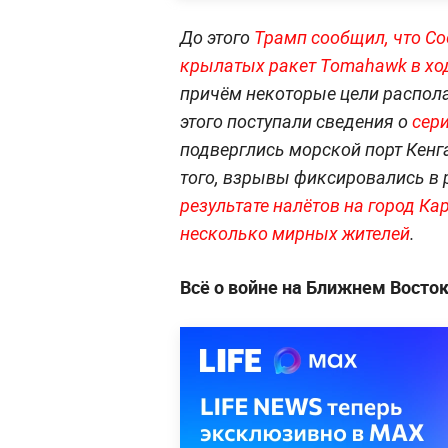
До этого
Трамп сообщил, что С
крылатых ракет Tomahawk в хо
причём некоторые цели распола
этого поступали сведения о
сер
подверглись морской порт Кенга
того, взрывы фиксировались в 
результате налётов на город Ка
несколько мирных жителей
.
Всё о войне на Ближнем Восто