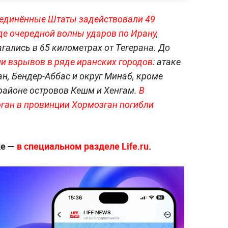
оединённые Штаты задействовали 49
де очередной волны ударов по Ирану
,
гались в 65 километрах от Тегерана. До
ии взрывов в ряде иранских городов
: атаке
н, Бендер-Аббас и округ Минаб, кроме
районе островов Кешм и Хенгам.
В
рган в провинции Хормозган погибли
ке —
в специальном разделе Life.ru
.