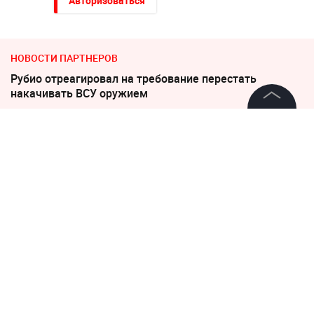
Авторизоваться
НОВОСТИ ПАРТНЕРОВ
Рубио отреагировал на требование перестать
накачивать ВСУ оружием
Пенсионерам с выплатами ниже 35 000 напомнили о
©
2026
News Media Holding.
Все права защищены
праве на доплаты
"Придется нанести удар". На Западе высказались о
войне с Россией
Информация
Контакты
"Никто не полезет": британцев потрясло
происходящее в Одессе
Редакция
Правовая информация
Соседов: Пугачева безнадежно постарела
Политика обработки персональных данных
Партнерам
В Севастополе военный расстрелял сослуживцев и