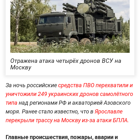
Отражена атака четырёх дронов ВСУ на
Москву
За ночь российские
средства ПВО перехватили и
уничтожили 249 украинских дронов самолётного
типа
над регионами РФ и акваторией Азовского
моря. Ранее стало известно, что в
Ярославле
перекрыли трассу на Москву из-за атаки БПЛА.
Главные происшествия, пожары, аварии и