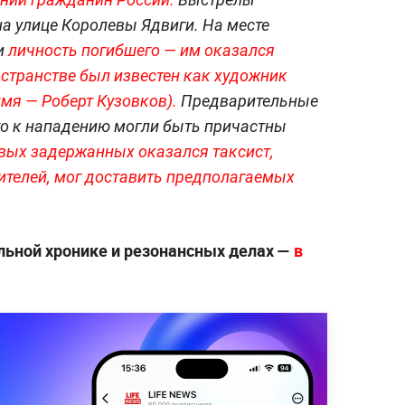
на улице Королевы Ядвиги. На месте
и
личность погибшего — им оказался
странстве был известен как художник
мя — Роберт Кузовков).
Предварительные
то к нападению могли быть причастны
рвых задержанных оказался таксист,
ителей, мог доставить предполагаемых
ьной хронике и резонансных делах —
в