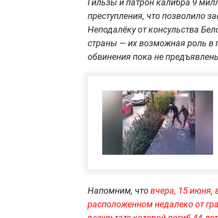
Гильзы и патрон калибра 9 ми
преступления, что позволило з
Неподалёку от консульства Бел
страны — их возможная роль в
обвинения пока не предъявлен
Напомним, что
вчера, 15 июня,
расположенном недалеко от гра
результате которой погиб 44-ле