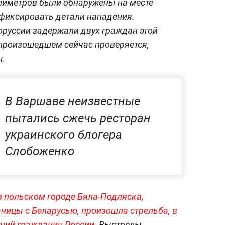
ллиметров были обнаружены на месте
афиксировать детали нападения.
оруссии задержали двух граждан этой
 произошедшем сейчас проверяется,
ы.
В Варшаве неизвестные
пытались сжечь ресторан
украинского блогера
Слобоженко
 в польском городе Бяла-Подляска,
ницы с Беларусью, произошла стрельба, в
тний гражданин России.
Выстрелы