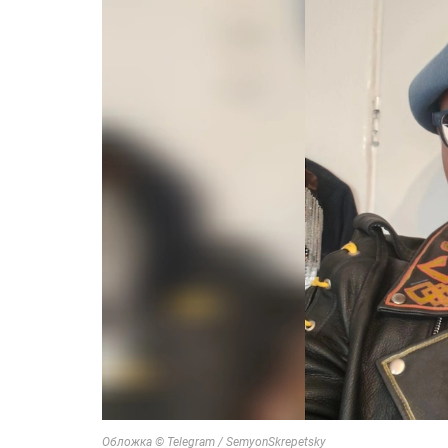
Обложка © Telegram / SemyonSkrepetsky