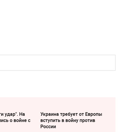
и удар". На
Украина требует от Европы
ись о войне с
вступить в войну против
России