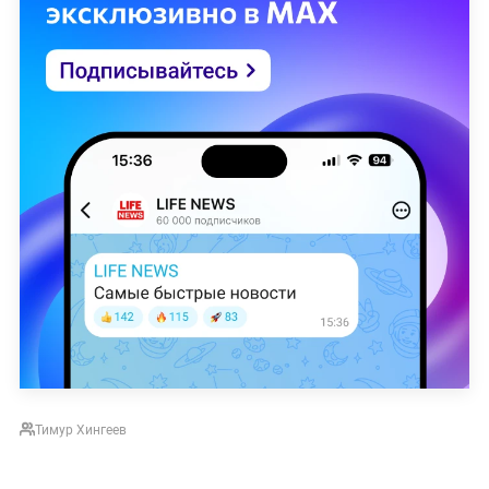
Тимур Хингеев