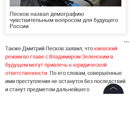
Песков назвал демографию
чувствительным вопросом для будущего
России
Также Дмитрий Песков заявил, что
киевский
режим во главе с Владимиром Зеленским в
будущем могут привлечь к юридической
ответственности.
По его словам, совершённые
ими преступления не останутся без последствий
и станут предметом дальнейшего
разбирательства.
©
2026
News Media Holding.
Все права защищены
Напомним,
Трамп задержался к началу
заседания лидеров «Большой семёрки», а
появившись в зале, с ходу обозначил своё
Информация