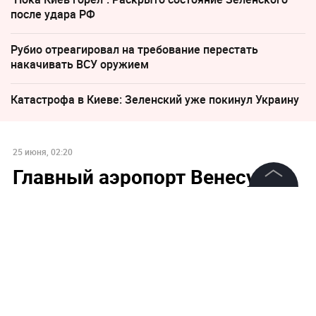
после удара РФ
Рубио отреагировал на требование перестать
накачивать ВСУ оружием
Катастрофа в Киеве: Зеленский уже покинул Украину
25 июня, 02:20
Главный аэропорт Венесуэлы
закрыли после мощнейшего
©
2026
News Media Holding.
землетрясения
Все права защищены
Информация
В Венесуэле временно прекращена работа
Контакты
международного аэропорта Майкетии, который