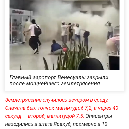
Главный аэропорт Венесуэлы закрыли
после мощнейшего землетрясения
Землетрясение случилось вечером в среду.
Сначала был толчок магнитудой 7,2, а через 40
секунд — второй, магнитудой 7,5.
Эпицентры
находились в штате Яракуй, примерно в 10