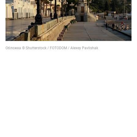
Обложка © Shutterstock / FOTODOM / Alexey Pavlishak