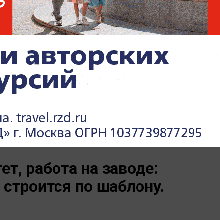
 деле?» и «Готов ли я к этому сейчас?»,
привычному сценарию.
чаще воспринимаются как серьёзный шаг,
нально готовым. Молодые люди стремятся
аучиться выстраивать здоровые связи,
ько потом принимать решения, влияющие
стоит на месте, а вместе с ним развивается
. Многие молодые люди считают
прос родительства и детско-родительских
рмонию в семейной жизни.
ет, работа на заводе:
 строится по шаблону.