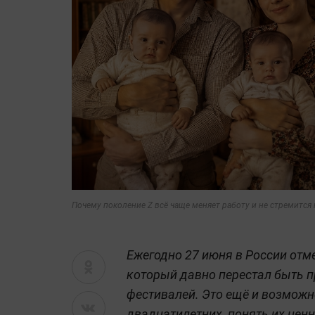
Почему поколение Z всё чаще меняет работу и не стремится
Ежегодно 27 июня в России от
который давно перестал быть п
фестивалей. Это ещё и возможн
двадцатилетних, понять их цен