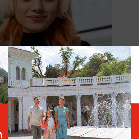
е семьи и делают ставку на саморазвитие? Фото ©
молодёжь позже вступает в брак?
Дело в
люди гораздо внимательнее относятся к
 и личным границам. Они чаще задаются