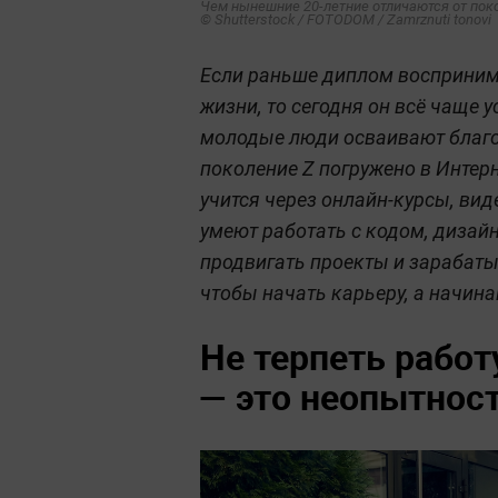
Чем нынешние 20-летние отличаются от поко
© Shutterstock / FOTODOM / Zamrznuti tonovi
Если раньше диплом восприним
жизни, то сегодня он всё чаще
молодые люди осваивают благо
поколение Z погружено в Интер
учится через онлайн-курсы, вид
умеют работать с кодом, дизайн
продвигать проекты и зарабатыв
чтобы начать карьеру, а начина
Не терпеть работу
— это неопытнос