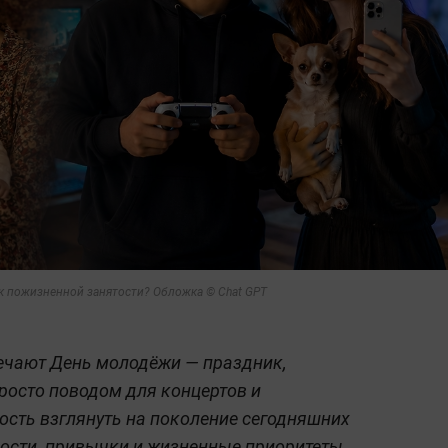
 к пожизненной занятости? Обложка © Chat GPT
мечают День молодёжи — праздник,
росто поводом для концертов и
ость взглянуть на поколение сегодняшних
ности, привычки и жизненные приоритеты.