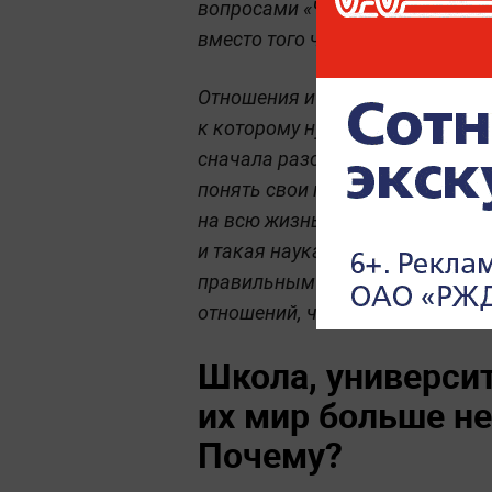
вопросами «Чего я хочу на самом
вместо того чтобы следовать 
Отношения и родительство всё 
к которому нужно быть эмоцио
сначала разобраться в себе, н
понять свои потребности и тол
на всю жизнь. К тому же мир не 
и такая наука, как психология
правильным сначала изучить во
отношений, чтобы сохранять га
Школа, университ
их мир больше не
Почему?