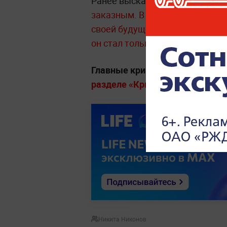
Ранее высказывалась версия, 
заказным.
В прокуратуре заяв
своей будущей жертвой в интер
он стал только одного из напа
Главные криминальные истории
разделе «Криминал» на Life.ru
.
Никита Никонов