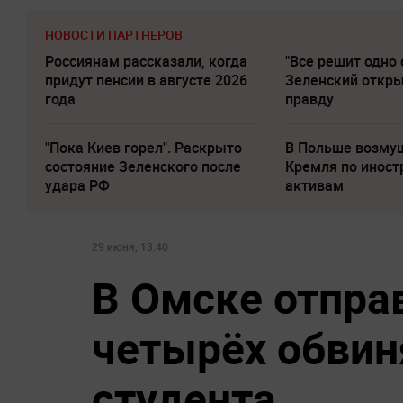
НОВОСТИ ПАРТНЕРОВ
Россиянам рассказали, когда
"Все решит одно 
придут пенсии в августе 2026
Зеленский откр
года
правду
"Пока Киев горел". Раскрыто
В Польше возму
состояние Зеленского после
Кремля по инос
удара РФ
активам
29 июня, 13:40
В Омске отпра
четырёх обвин
студента