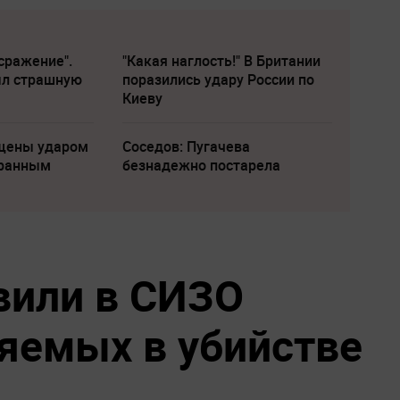
сражение".
"Какая наглость!" В Британии
ыл страшную
поразились удару России по
Киеву
щены ударом
Соседов: Пугачева
транным
безнадежно постарела
вили в СИЗО
яемых в убийстве