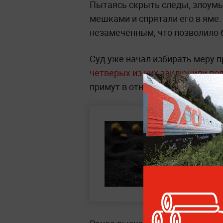
Пытаясь скрыть следы, злоум
мешками и спрятали его в яме.
незамеченным, что позволило 
Суд уже начал избирать меру п
четверых из них заключили по
примут в отношении двух оста