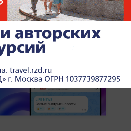
что
убийство студента в Омске могло быть
или, что обвиняемые познакомились со
нете.
При этом
мать убитого заявила, что
давших.
, громкие дела и расследования —
в