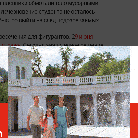
ышленники обмотали тело мусорными
 Исчезновение студента не осталось
быстро выйти на след подозреваемых.
ресечения для фигурантов. 2
9 июня
д стражу.
Сегодня аналогичное решение
вшихся соучастников.
Пообещали отдать
самородок: Убитого в
Омске студента обманом
заманили на встречу