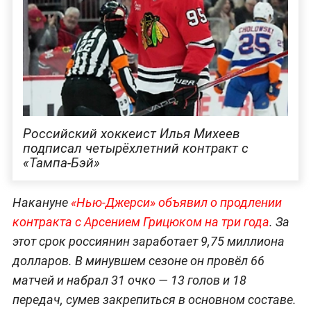
Российский хоккеист Илья Михеев
подписал четырёхлетний контракт с
«Тампа-Бэй»
Накануне
«Нью-Джерси» объявил о продлении
контракта с Арсением Грицюком на три года
. За
этот срок россиянин заработает 9,75 миллиона
долларов. В минувшем сезоне он провёл 66
матчей и набрал 31 очко — 13 голов и 18
передач, сумев закрепиться в основном составе.