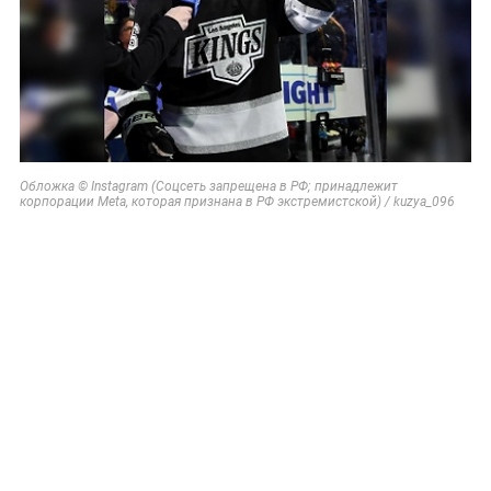
Обложка © Instagram (Соцсеть запрещена в РФ; принадлежит
корпорации Meta, которая признана в РФ экстремистской) / kuzya_096