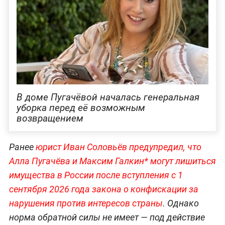
В доме Пугачёвой началась генеральная
уборка перед её возможным
возвращением
Ранее
юрист Иван Соловьёв предупредил, что
Алла Пугачёва и Максим Галкин* могут лишиться
имущества в России после вступления с 1
сентября 2026 года закона о конфискации за
нарушения против интересов страны
. Однако
норма обратной силы не имеет — под действие