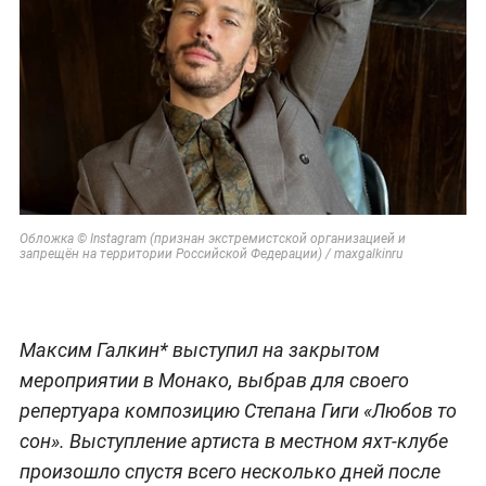
Обложка © Instagram (признан экстремистской организацией и
запрещён на территории Российской Федерации) / maxgalkinru
Максим Галкин* выступил на закрытом
мероприятии в Монако, выбрав для своего
репертуара композицию Степана Гиги «Любов то
сон». Выступление артиста в местном яхт-клубе
произошло спустя всего несколько дней после