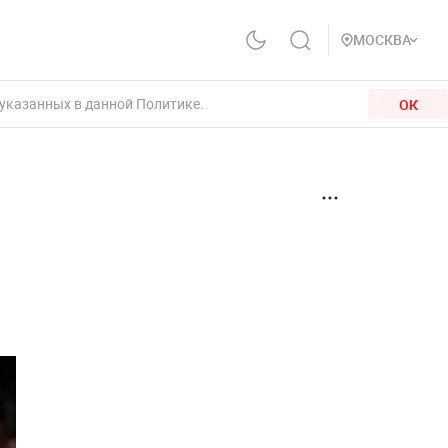
МОСКВА
 указанных в данной Политике.
ОК