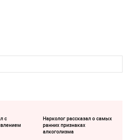
л с
Нарколог рассказал о самых
явлением
ранних признаках
алкоголизма