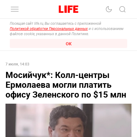
Посещая сайт life.ru, Вы соглашаетесь с приложенной
Политикой обработки Персональных данных
и с использованием
файлов cookie, указанных в данной Политике.
ОК
7 июля, 14:03
Мосийчук*: Колл-центры
Ермолаева могли платить
офису Зеленского по $15 млн