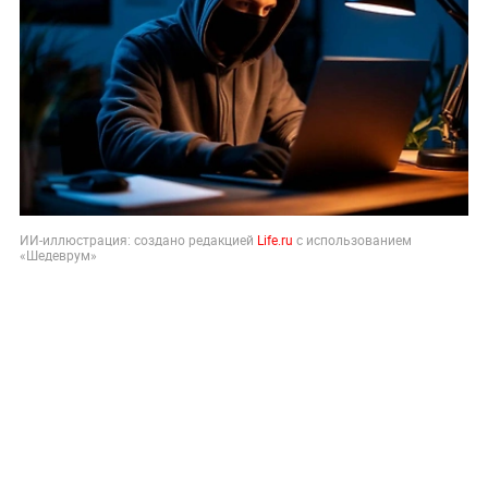
ИИ-иллюстрация: создано редакцией
Life.ru
с использованием
«Шедеврум»