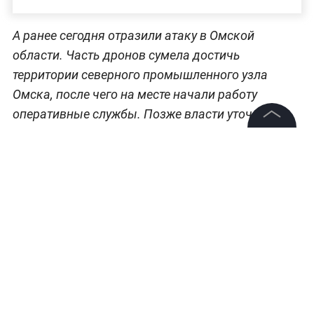
А ранее сегодня отразили атаку в Омской
области. Часть дронов сумела достичь
территории северного промышленного узла
Омска, после чего на месте начали работу
оперативные службы. Позже власти уточнили,
что уккраинские беспилотники атаковали
©
2026
News Media Holding.
Омский нефтеперерабатывающий завод. По
Все права защищены
предварительной информации, погибших и
пострадавших в результате инцидента нет.
Информация
Главные происшествия, пожары, аварии и
Контакты
спасательные операции —
в разделе
Редакция
«Происшествия» на Life.ru
.
Правовая информация
Политика обработки персональных данных