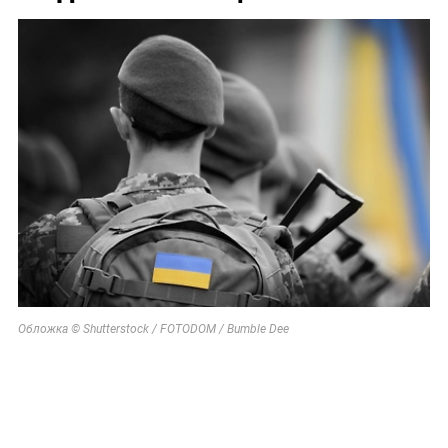
Обложка © Shutterstock / FOTODOM / Bumble Dee