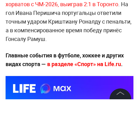
хорватов с ЧМ-2026, выиграв 2:1 в Торонто
. На
гол Ивана Перишича португальцы ответили
точным ударом Криштиану Роналду с пенальти,
а в компенсированное время победу принёс
Гонсалу Рамуш.
Главные события в футболе, хоккее и других
видах спорта —
в разделе «Спорт» на Life.ru
.
©
2026
News Media Holding.
Все права защищены
Информация