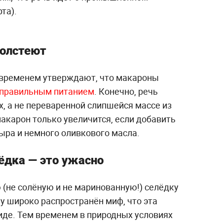
та).
толстеют
м временем утверждают, что макароны
правильным питанием
. Конечно, речь
, а не переваренной слипшейся массе из
акарон только увеличится, если добавить
сыра и немного оливкового масла.
ёдка — это ужасно
 (не солёную и не маринованную!) селёдку
му широко распространён миф, что эта
иде. Тем временем в природных условиях