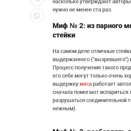
насколько утверждают авторы э
нужно не менее ста раз.
Миф № 2: из парного м
стейки
На самом деле отличные стейки 
выдержанного ("вызревшего") в
Процесс получения такого про
его себе могут только очень х
выдержку
мяса
работает автол
сначала помогают испариться л
разрушаться соединительной тк
нежным).