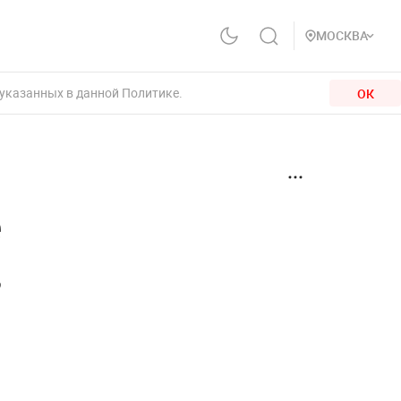
МОСКВА
 указанных в данной Политике.
ОК
е
в
—