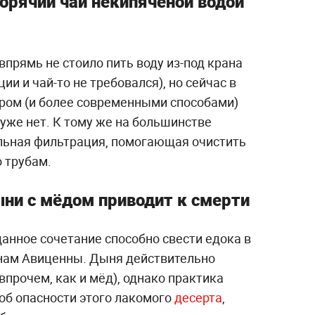
орячий чай некипячёной водой
впрямь не стоило пить воду из-под крана
и и чай-то не требовался), но сейчас в
ром (и более современными способами)
 уже нет. К тому же на большинстве
льная фильтрация, помогающая очистить
 трубам.
ни с мёдом приводит к смерти
данное сочетание способно свести едока в
енам Авиценны. Дыня действительно
прочем, как и мёд), однако практика
об опасности этого лакомого
десерта
,