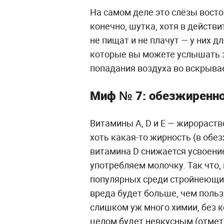
На самом деле это слёзы восто
конечно, шутка, хотя в действи
не пищат и не плачут — у них дл
которые вы можете услышать за
попадания воздуха во вскрыва
Миф № 7: обезжиренное
Витамины A, D и E — жирораств
хоть какая-то жирность (в обез
витамина D снижается усвоение
употребляем молочку. Так что,
популярных среди стройнеющ
вреда будет больше, чем польз
слишком уж много химии, без к
целом будет невкусным (отмет