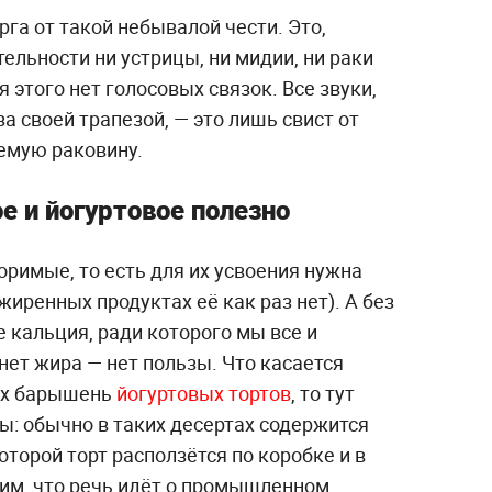
рга от такой небывалой чести. Это,
тельности ни устрицы, ни мидии, ни раки
я этого нет голосовых связок. Все звуки,
 своей трапезой, — это лишь свист от
емую раковину.
 и йогуртовое полезно
оримые, то есть для их усвоения нужна
жиренных продуктах её как раз нет). А без
 кальция, ради которого мы все и
 нет жира — нет пользы. Что касается
их барышень
йогуртовых тортов
, то тут
ы: обычно в таких десертах содержится
оторой торт расползётся по коробке и в
им, что речь идёт о промышленном