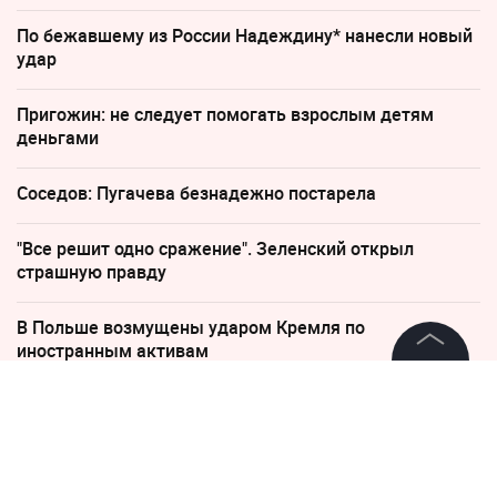
По бежавшему из России Надеждину* нанесли новый
удар
Пригожин: не следует помогать взрослым детям
деньгами
Соседов: Пугачева безнадежно постарела
"Все решит одно сражение". Зеленский открыл
страшную правду
В Польше возмущены ударом Кремля по
иностранным активам
©
2026
News Media Holding.
Все права защищены
11 мая 2020, 08:20
Глава Подмосковья посетил