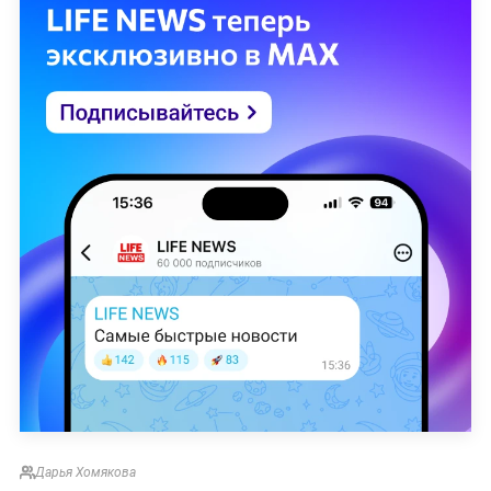
Дарья Хомякова