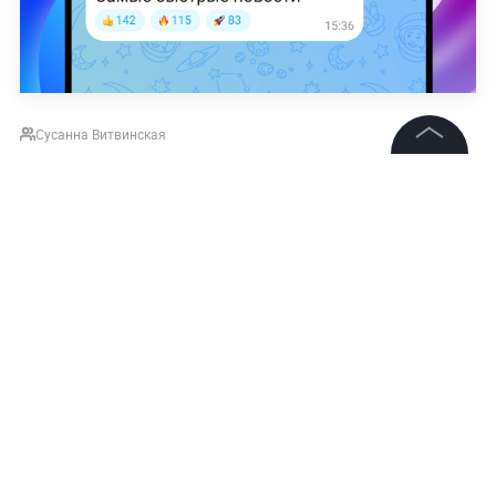
Сусанна Витвинская
©
2026
News Media Holding.
Все права защищены
Информация
Контакты
Редакция
Правовая информация
Политика обработки персональных данных
Партнерам