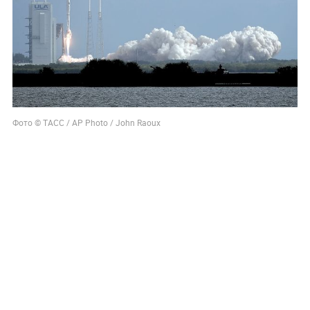
Фото © ТАСС / AP Photo / John Raoux