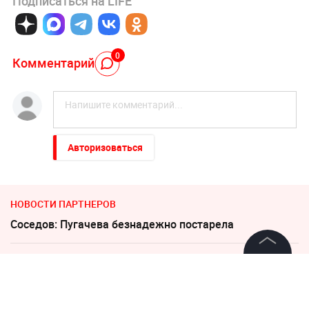
Подписаться на LIFE
0
Комментарий
Авторизоваться
НОВОСТИ ПАРТНЕРОВ
Соседов: Пугачева безнадежно постарела
Украина требует от Европы вступить в войну против
©
2026
News Media Holding.
России
Все права защищены
"Никто не полезет": британцев потрясло