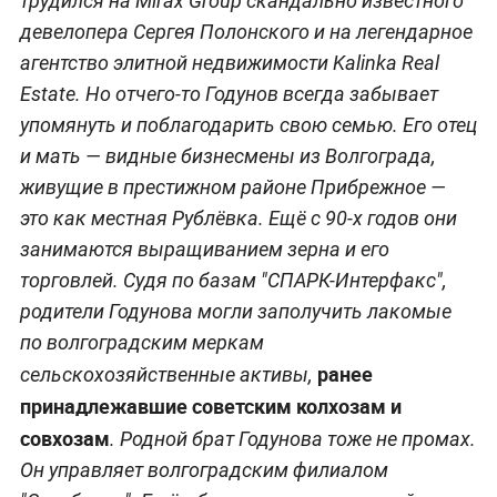
трудился на Mirax Group скандально известного
девелопера Сергея Полонского и на легендарное
агентство элитной недвижимости Kalinka Real
Estate. Но отчего-то Годунов всегда забывает
упомянуть и поблагодарить свою семью. Его отец
и мать — видные бизнесмены из Волгограда,
живущие в престижном районе Прибрежное —
это как местная Рублёвка. Ещё с 90-х годов они
занимаются выращиванием зерна и его
торговлей. Судя по базам "СПАРК-Интерфакс",
родители Годунова могли заполучить лакомые
по волгоградским меркам
ранее
сельскохозяйственные активы,
принадлежавшие советским колхозам и
совхозам
. Родной брат Годунова тоже не промах.
Он управляет волгоградским филиалом