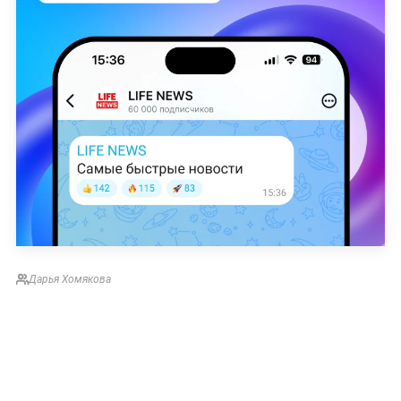
Дарья Хомякова