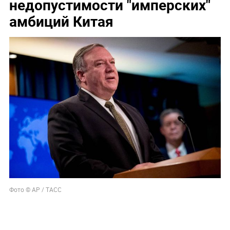
недопустимости "имперских"
амбиций Китая
Фото © АР / ТАСС