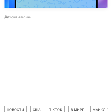
София Алабина
НОВОСТИ
США
TIKTOK
В МИРЕ
МАЙКЛ П