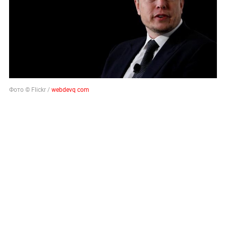
Фото © Flickr /
webdevq com