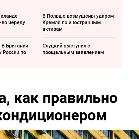
аиланде
В Польше возмущены ударом
ило череду
Кремля по иностранным
активам
" В Британии
Слуцкий выступил с
у России по
прощальным заявлением
а, как правильно
кондиционером