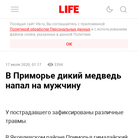
Посещая сайт life.ru, Вы соглашаетесь с приложенной
Политикой обработки Персональных данных
и с использованием
файлов cookie, указанных в данной Политике.
ОК
17 июля 2020, 01:17
3394
В Приморье дикий медведь
напал на мужчину
У пострадавшего зафиксированы различные
травмы.
В Яковлевском районе Приморья гималайский