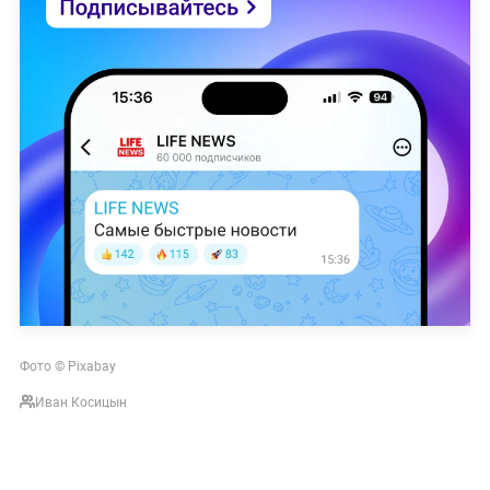
Фото © Pixabay
Иван Косицын