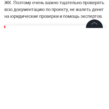
ЖК. Поэтому очень важно тщательно проверять
всю документацию по проекту, не жалеть денег
на юридические проверки и помощь экспертов.
Читайте ещё:
©
2026
News Media Holding.
Все права защищены
Двойной удар по баллу. Проблемы "М.Видео"
и "Эльдорадо", из-за которых могут
исчезнуть бонусы
Информация
Рейтинг возвращенцев. Как Wildberries и
Контакты
Lamoda провоцируют вас скупать всё, что
вы заказали, и как хитрят со скидками
Редакция
Правовая информация
Цена золота побила почти десятилетний
рекорд
Политика обработки персональных данных
Партнерам
RSS