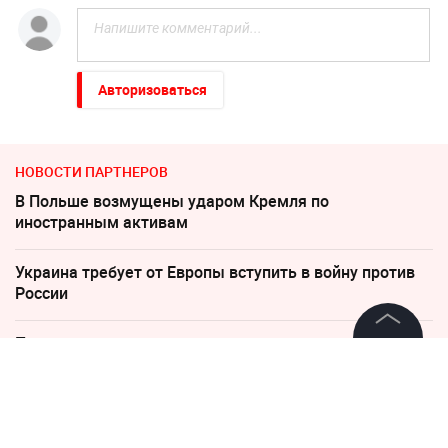
Авторизоваться
НОВОСТИ ПАРТНЕРОВ
В Польше возмущены ударом Кремля по
иностранным активам
Украина требует от Европы вступить в войну против
России
Пригожин: не следует помогать взрослым детям
деньгами
©
2026
News Media Holding.
Все права защищены
Соседов: Пугачева безнадежно постарела