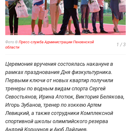
Фото ©
Пресс-служба Администрации Пензенской
1
/
3
области
Церемония вручения состоялась накануне в
рамках празднования Дня физкультурника.
Первыми ключи от новых квартир получили
тренеры по водным видам спорта Сергей
Севостьянов, Ирина Атотюк, Виктория Белякова,
Игорь Зубанов, тренер по хоккею Артем
Левицкий, а также сотрудники Комплексной
спортивной школы олимпийского резерва
Андрей Коршунов и Аюб Дайдиев.