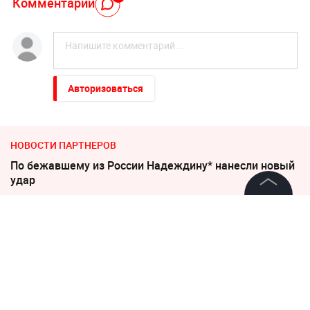
Комментарий
Авторизоваться
НОВОСТИ ПАРТНЕРОВ
По бежавшему из России Надеждину* нанесли новый
удар
©
2026
News Media Holding.
В Польше возмущены ударом Кремля по
Все права защищены
иностранным активам
МИД Польши отреагировал на перенос посольства
России
Информация
Контакты