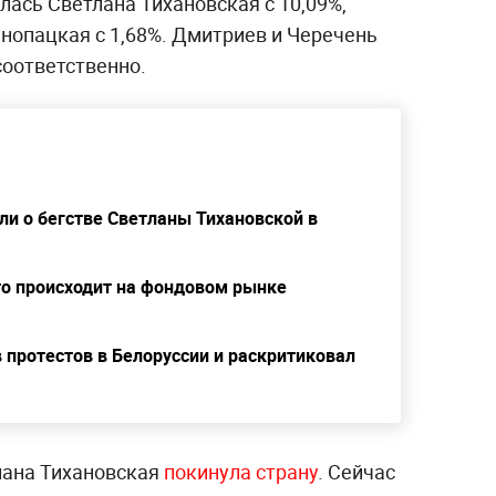
алась Светлана Тихановская с 10,09%,
нопацкая с 1,68%. Дмитриев и Черечень
соответственно.
и о бегстве Светланы Тихановской в
то происходит на фондовом рынке
 протестов в Белоруссии и раскритиковал
лана Тихановская
покинула страну
. Сейчас