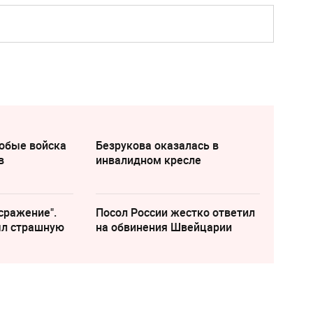
собые войска
Безрукова оказалась в
в
инвалидном кресле
сражение".
Посол России жестко ответил
ыл страшную
на обвинения Швейцарии