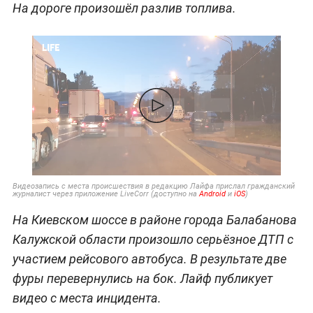
На дороге произошёл разлив топлива.
Видеозапись с места происшествия в редакцию Лайфа прислал гражданский
журналист через приложение LiveCorr (доступно на
Android
и
iOS
)
На Киевском шоссе в районе города Балабанова
Калужской области произошло серьёзное ДТП с
участием рейсового автобуса. В результате две
фуры перевернулись на бок. Лайф публикует
видео с места инцидента.