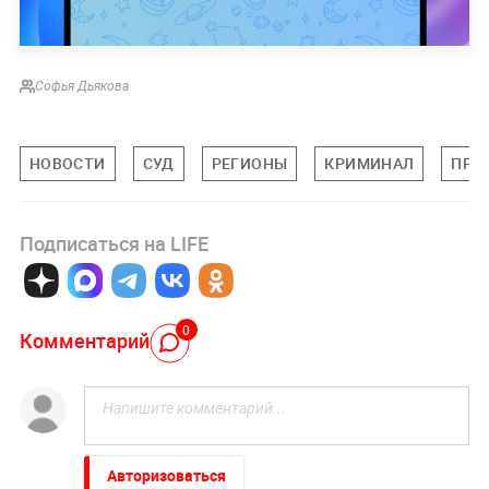
Софья Дьякова
НОВОСТИ
СУД
РЕГИОНЫ
КРИМИНАЛ
ПРО
Подписаться на LIFE
0
Комментарий
Авторизоваться