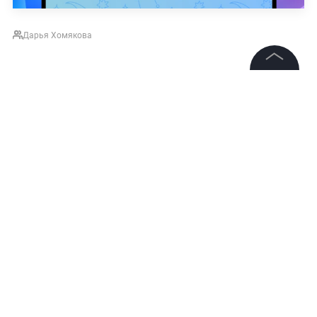
Дарья Хомякова
©
2026
News Media Holding.
Все права защищены
Информация
Контакты
Редакция
Правовая информация
Политика обработки персональных данных
Партнерам
НОВОСТИ
ВЦИОМ
КЛИМАТ
ГРЕТА ТУНБЕРГ
RSS