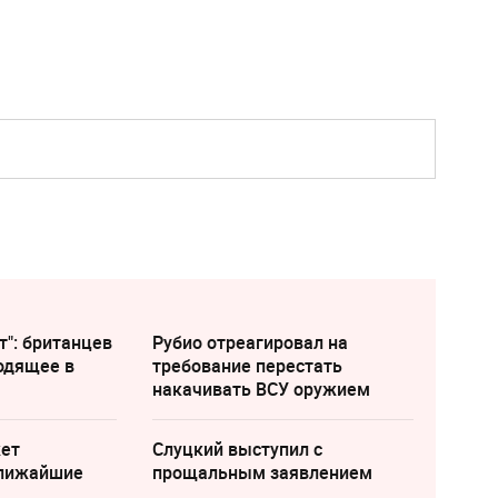
т": британцев
Рубио отреагировал на
одящее в
требование перестать
накачивать ВСУ оружием
жет
Слуцкий выступил с
ближайшие
прощальным заявлением