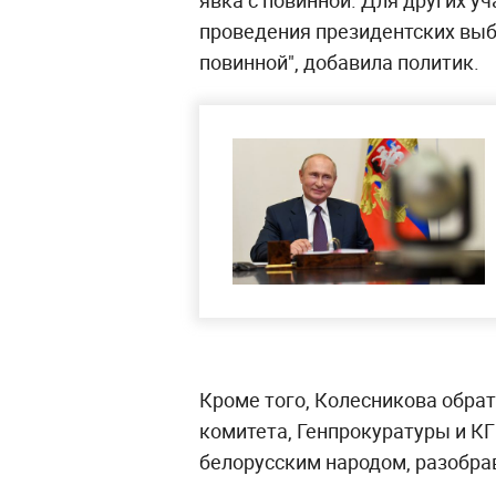
явка с повинной. Для других у
проведения президентских выбо
повинной", добавила политик.
Кроме того, Колесникова обра
комитета, Генпрокуратуры и КГ
белорусским народом, разобра