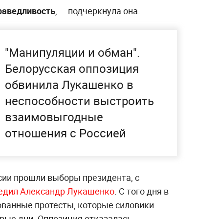
раведливость
, — подчеркнула она.
"Манипуляции и обман".
Белорусская оппозиция
обвинила Лукашенко в
неспособности выстроить
взаимовыгодные
отношения с Россией
сии прошли выборы президента, с
едил Александр Лукашенко
. С того дня в
ованные протесты, которые силовики
рвые дни. Оппозиция отказалась