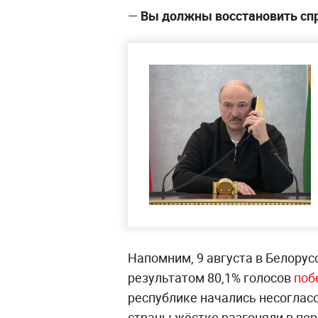
—
Вы должны восстановить сп
Напомним, 9 августа в Белорус
результатом 80,1% голосов
поб
республике начались несоглас
страны жёстко разгоняли в пе