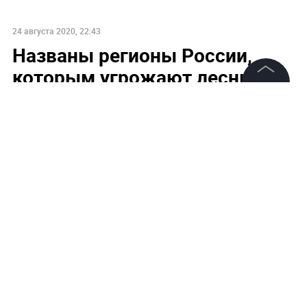
24 августа 2020, 22:43
Названы регионы России,
которым угрожают лесные
пожары
©
2026
News Media Holding.
Все права защищены
Информация
Контакты
Редакция
Правовая информация
Политика обработки персональных данных
Партнерам
RSS