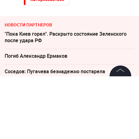
НОВОСТИ ПАРТНЕРОВ
"Пока Киев горел". Раскрыто состояние Зеленского
после удара РФ
Погиб Александр Ермаков
Соседов: Пугачева безнадежно постарела
©
2026
News Media Holding.
Песков: СВО может завершиться в ближайшие часы
Все права защищены
"Какая наглость!" В Британии поразились удару
России по Киеву
Информация
"Придется нанести удар". На Западе высказались о
Контакты
войне с Россией
Редакция