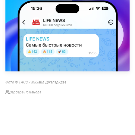
Фото © ТАСС / Михаил Джапаридзе
Варвара Романова