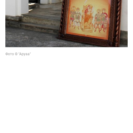
Фото © "Аруаа"