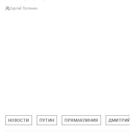
Сергей Тюленин
НОВОСТИ
ПУТИН
ПРЯМАЯЛИНИЯ
ДМИТРИЙ П