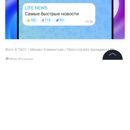
Фото © ТАСС / Михаил Климентьев / Пресс-служба президента РФ
Иван Косицын
©
2026
News Media Holding.
Все права защищены
Информация
Контакты
Редакция
Правовая информация